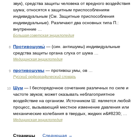
звук), средства защиты человека от вредного воздействия
шума; относятся к защитным приспособлениям
индивидуальным (См. Защитные приспособления
индивидуальные). Различают два основных типа П.:
внутренние …
Большая советская энциклопедия
Противошумы́
— (син. антишумы) индивидуальные
8
средства защиты органа слуха от шума …
Медицинская энциклопедия
противошумы
— противош умы, ов …
9
Русский орфографический словарь
Шум
— I беспорядочное сочетание различных по силе и
10
частоте звуков; может оказывать неблагоприятное
воздействие на организм. Источником Ш. является любой
процесс, вызывающий местное изменение давления или
механические колебания в твердых, жидких и&#8230; …
Медицинская энциклопедия
Страницы
Следующая
→