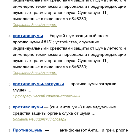
индивидуальными средствами защиты от шума лётного и
инженерно технического персонала и предупреждающие
шумовые травмы органов слуха. Существуют П.,
выполненные в виде шлема и&#8230; …
Энциклопедия «Авиация»
противошумы
— Упругий шумозащитный шлем.
4
противошумы &#151; устройства, служащие
индивидуальными средствами защиты от шума лётного и
инженерно технического персонала и предупреждающие
шумовые травмы органов слуха. Существуют П.,
выполненные в виде шлема и&#8230; …
Энциклопедия «Авиация»
противошумы-заглушки
— противошумы заглушки,
5
глушек …
Орфографический словарь-справочник
противошумы
— (син. антишумы) индивидуальные
6
средства защиты органа слуха от шума …
Большой медицинский словарь
Противошумы
— антифоны (от Анти... и греч. phone
7